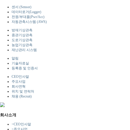
센서 (Sensor)
데이터로거(Logger)
전원/부대품(Pwr/Acc)
자동관측시스템 (AWS)
방재기상관측
종관기상관측
도로기상관측
농업기상관측
재난관리 시스템
알림
기술자료실
등록증 및 인증서
CEO인사말
주요사업
회사연혁
위치 및 연락처
채용 (Recruit)
회사소개
>
CEO인사말
>
주요사업